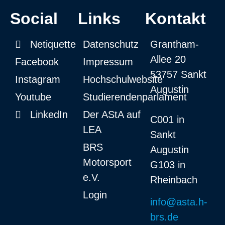
Social
Links
Kontakt
Netiquette
Datenschutz
Grantham-
Allee 20
Facebook
Impressum
53757 Sankt
Instagram
Hochschulwebsite
Augustin
Youtube
Studierendenparlament
LinkedIn
Der AStA auf
C001 in
LEA
Sankt
BRS
Augustin
Motorsport
G103 in
e.V.
Rheinbach
Login
info@asta.h-
brs.de